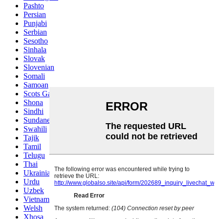
Pashto
Persian
Punjabi
Serbian
Sesotho
Sinhala
Slovak
Slovenian
Somali
Samoan
Scots Gaelic
Shona
Sindhi
Sundanese
Swahili
Tajik
Tamil
Telugu
Thai
Ukrainian
Urdu
Uzbek
Vietnamese
Welsh
Xhosa