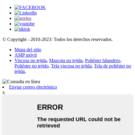
© Copyright - 2010-2023: Todos los derechos reservados.
Mapa del sitio
AMP móvil
Viscosa no tejida
,
Mascota no tejida
,
Poliéster hilandero
,
Poliéster no tejido
,
Tela viscosa no tejida
,
Tela de poliéster no
tejida
,
Enviar correo electrónico
x