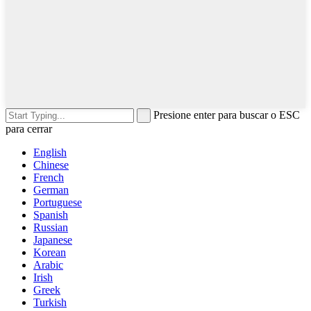
Presione enter para buscar o ESC
para cerrar
English
Chinese
French
German
Portuguese
Spanish
Russian
Japanese
Korean
Arabic
Irish
Greek
Turkish