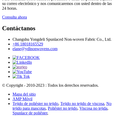
su correo electrónico y nos comunicaremos con usted dentro de las
24 horas.
Consulta ahora
Contáctanos
Changshu Yongdeli Spunlaced Non-woven Fabric Co., Ltd.
+86 18018165529
elane@ydlnonwovens.com
© Copyright - 2010-2023 : Todos los derechos reservados.
Mapa del sitio
AMP Móvil
Tejido de poliéster no tejido
,
Tejido no tejido de viscosa
,
No
tejido para mascotas
,
Poliéster no tejido
,
Viscosa no tejida
,
Spunlace de poliéster
,